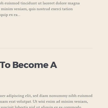
bh euismod tincidunt ut laoreet dolore magna
d minim veniam, quis nostrud exerci tation
liquip ex ea…
 To Become A
tuer adipiscing elit, sed diam nonummy nibh euismod
quam erat volutpat. Ut wisi enim ad minim veniam,
 suscipit lobortis nisl ut aliquip ex ea commodo