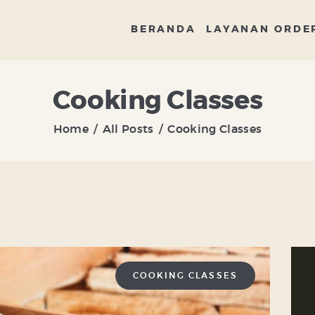
BERANDA
BERANDA
LAYANAN ORDE
LAYANAN ORDER
DISTRIBUTOR
Cooking Classes
BANDENG
Home
All Posts
Cooking Classes
ARTIKEL DAN RESEP
TENTANG KAMI
CONTACT US
COOKING CLASSES