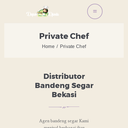
BERANDA
Private Chef
LAYANAN ORDER
Home
Private Chef
DISTRIBUTOR
BANDENG
ARTIKEL DAN RESEP
TENTANG KAMI
Distributor
CONTACT US
Bandeng Segar
Bekasi
Agen bandeng segar Kami
menjual berbagai ikan