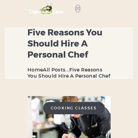
Five Reasons You
BERANDA
Should Hire A
LAYANAN ORDER
Personal Chef
DISTRIBUTOR
BANDENG
Home
All Posts
...
Five Reasons
ARTIKEL DAN RESEP
You Should Hire A Personal Chef
TENTANG KAMI
CONTACT US
COOKING CLASSES