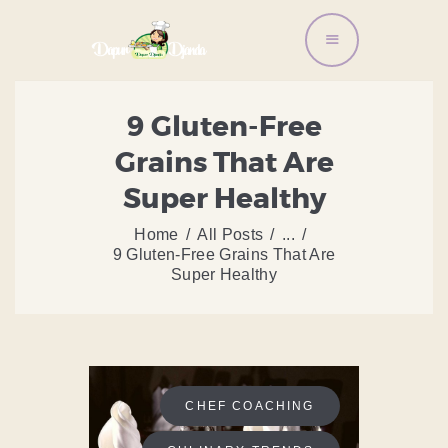
BERANDA
9 Gluten-Free
LAYANAN ORDER
Grains That Are
DISTRIBUTOR BANDENG
Super Healthy
ARTIKEL DAN RESEP
TENTANG KAMI
Home
All Posts
...
9 Gluten-Free Grains That Are
CONTACT US
Super Healthy
CHEF COACHING