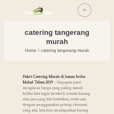
BERANDA
catering tangerang
LAYANAN ORDER
murah
DISTRIBUTOR
BANDENG
Home
catering tangerang murah
ARTIKEL DAN RESEP
TENTANG KAMI
CONTACT US
Paket Catering Murah di Jaman Serba
Mahal Tahun 2019
– Siapapun pasti
mengincar harga yang paling murah
ketika kita ingin membeli sesuatu barang
atau jasa yang kita butuhkan, tentu saja
dengan menggunakan prinsip ekonomi
yang ada, kita bisa mendapatkan barang