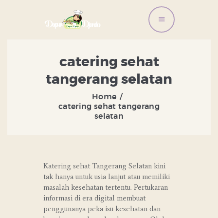
BERANDA
catering sehat
LAYANAN ORDER
tangerang selatan
DISTRIBUTOR
BANDENG
Home
catering sehat tangerang
ARTIKEL DAN RESEP
selatan
TENTANG KAMI
CONTACT US
Katering sehat Tangerang Selatan kini
tak hanya untuk usia lanjut atau memiliki
masalah kesehatan tertentu. Pertukaran
informasi di era digital membuat
penggunanya peka isu kesehatan dan