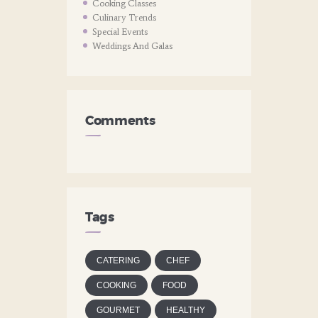
Cooking Classes
Culinary Trends
Special Events
Weddings And Galas
Comments
Tags
CATERING
CHEF
COOKING
FOOD
GOURMET
HEALTHY