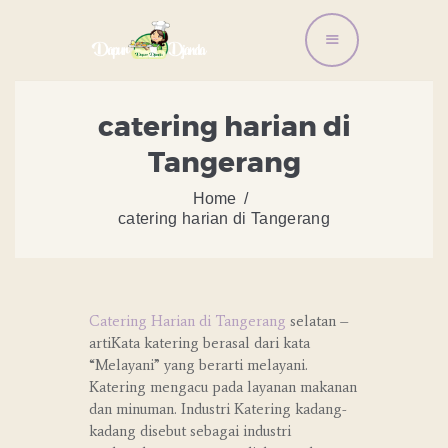
BERANDA
catering harian di
LAYANAN ORDER
Tangerang
DISTRIBUTOR BANDENG
ARTIKEL DAN RESEP
Home
catering harian di Tangerang
TENTANG KAMI
CONTACT US
Catering Harian di Tangerang
selatan –
artiKata katering berasal dari kata
“Melayani” yang berarti melayani.
Katering mengacu pada layanan makanan
dan minuman. Industri Katering kadang-
kadang disebut sebagai industri